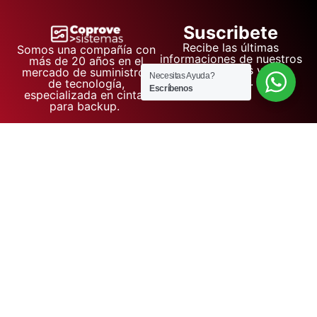
Suscribete
Recibe las últimas
Somos una compañía con
informaciones de nuestros
más de 20 años en el
proyectos y
mercado de suministros
Necesitas Ayuda?
eventos.
de tecnología,
Escríbenos
especializada en cintas
para backup.
Tienda
Corporativo
Soporte
Políticas
Computadores
Sobre
Contacto
Política de
Nosotros
privacidad
Celulares
Noticias
Política de
Almacenamiento
cookies
Accesorios
Aviso Legal
Impresoras
Términos y
condiciones
Política de