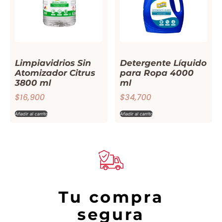
Limpiavidrios Sin
Detergente Líquido
Atomizador Citrus
para Ropa 4000
3800 ml
ml
$
16,900
$
34,700
Añadir al carrito
Añadir al carrito
Tu compra
segura