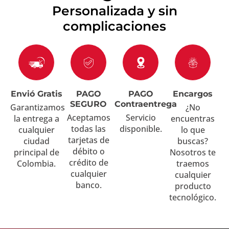
Personalizada y sin
complicaciones
Envió Gratis
PAGO
PAGO
Encargos
SEGURO
Contraentrega
Garantizamos
¿No
Aceptamos
Servicio
la entrega a
encuentras
todas las
disponible.
cualquier
lo que
tarjetas de
ciudad
buscas?
débito o
principal de
Nosotros te
crédito de
Colombia.
traemos
cualquier
cualquier
banco.
producto
tecnológico.