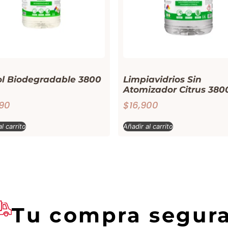
ol Biodegradable 3800
Limpiavidrios Sin
Atomizador Citrus 380
190
$
16,900
l carrito
Añadir al carrito
Tu compra segur