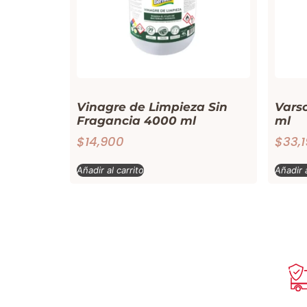
Vinagre de Limpieza Sin
Vars
Fragancia 4000 ml
ml
$
14,900
$
33,
Añadir al carrito
Añadir a