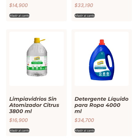
$
14,900
$
33,190
Añadir al carrito
Añadir al carrito
Limpiavidrios Sin
Detergente Líquido
Atomizador Citrus
para Ropa 4000
3800 ml
ml
$
16,900
$
34,700
Añadir al carrito
Añadir al carrito