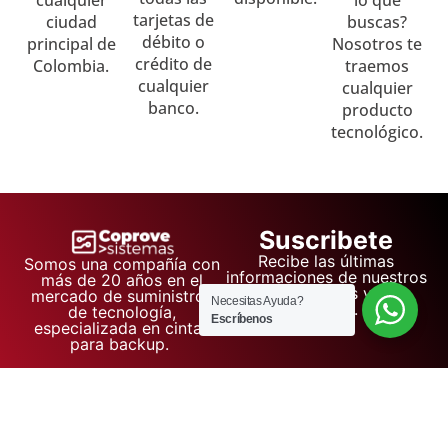
cualquier
lo que
tarjetas de
ciudad
buscas?
débito o
principal de
Nosotros te
crédito de
Colombia.
traemos
cualquier
cualquier
banco.
producto
tecnológico.
Suscribete
Recibe las últimas
Somos una compañía con
informaciones de nuestros
más de 20 años en el
proyectos y
mercado de suministros
Necesitas Ayuda?
eventos.
de tecnología,
Escríbenos
especializada en cintas
para backup.
Tienda
Corporativo
Soporte
Políticas
Computadores
Sobre
Contacto
Política de
Nosotros
privacidad