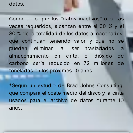
datos.
Conociendo que los “datos inactivos” o pocas
veces requeridos, alcanzan entre el 60 % y el
80 % de la totalidad de los datos almacenados,
que continúan teniendo valor y que no se
pueden eliminar, al ser trasladados a
almacenamiento en cinta, el dióxido de
carbono sería reducido en 72 millones de
toneladas en los próximos 10 años.
*Según un estudio de Brad Johns Consulting,
que compara el coste medio del disco y la cinta
usados para el archivo de datos durante 10
años.