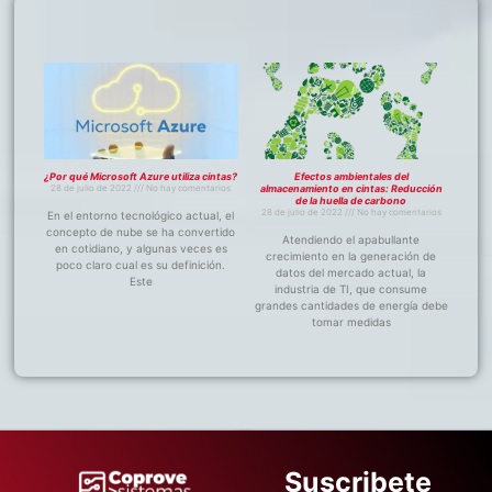
¿Por qué Microsoft Azure utiliza cintas?
Efectos ambientales del
28 de julio de 2022
No hay comentarios
almacenamiento en cintas: Reducción
de la huella de carbono
28 de julio de 2022
No hay comentarios
En el entorno tecnológico actual, el
concepto de nube se ha convertido
Atendiendo el apabullante
en cotidiano, y algunas veces es
crecimiento en la generación de
poco claro cual es su definición.
datos del mercado actual, la
Este
industria de TI, que consume
grandes cantidades de energía debe
tomar medidas
Suscribete