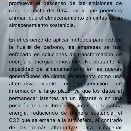
promueve el descenso de las emisiones de
carbono hasta del 95%, por lo que podemos
afirmar, que el almacenamiento en cintas es un
almacenamiento sostenible.
En el esfuerzo de aplicar métodos para reducir
la huella de carbono, las empresas se han
enfocado en soluciones de transformación de
energía o energías renovables. No obstante, la
capacidad de almacenamiento en las nuevas
generaciones de cintas se presenta como una
alternativa viable en preservación de
información a largo plazo, ya que los datos al
permanecer latentes en un estante o en una
posición de una librería de cintas no demanda
energía, reduciendo de manera sustancial el
CO2 que se emana a la atmósfera, al contrario
de las demás alternativas para almacenar