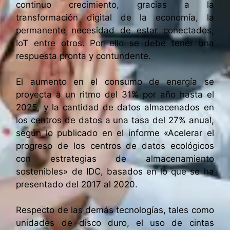
continuo crecimiento, gracias a la
transformación digital de la economía, la
permanente necesidad de estar conectados,
IoT entre otros. Por ello se debe tener una
respuesta pronta y contundente.
El aumento en el consumo de energía se
proyecta a un ritmo del 31% por año hasta el
2025, y la cantidad de datos almacenados en
los centros de datos a una tasa del 27% anual,
según lo publicado en el informe «Acelerar el
progreso de los centros de datos ecológicos
con estrategias de almacenamiento
sostenibles» de IDC, basados en lo que se ha
presentado del 2017 al 2020.
Respecto de las demás tecnologías, tales como
unidades de disco duro, el uso de cintas