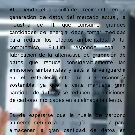
Atendiendo el apabullante crecimiento en la
generación de datos del mercado actual, la
industria de TI, que consume grandes
cantidades de energía debe tomar medidas
para reducir los efectos ambientales. A tal
compromiso, Fujifilm responde con la
fabricación de la alternativa de grabación de
datos que reduce considerablemente las
emisiones ambientales y está a la vanguardia
en el establecimiento de una economía
sostenible, ya que la cinta mantiene gran
cantidad de datos y se reducen las emisiones
de carbono implicadas en su almacenamiento.
Es de esperarse que la huella de carbono
aumente debido a la energía requerida para
almacenar la gran cantidad de datos en